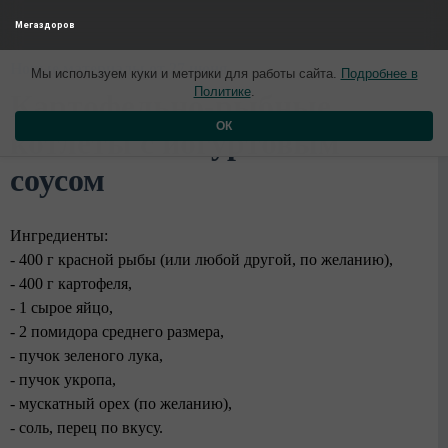
Мегаздоров
Новые материалы от 27 июня
Мы используем куки и метрики для работы сайта.
Подробнее в
Политике
.
Картофельно-рыбные
ОК
котлеты с йогуртовым
соусом
Ингредиенты:
- 400 г красной рыбы (или любой другой, по желанию),
- 400 г картофеля,
- 1 сырое яйцо,
- 2 помидора среднего размера,
- пучок зеленого лука,
- пучок укропа,
- мускатный орех (по желанию),
- соль, перец по вкусу.