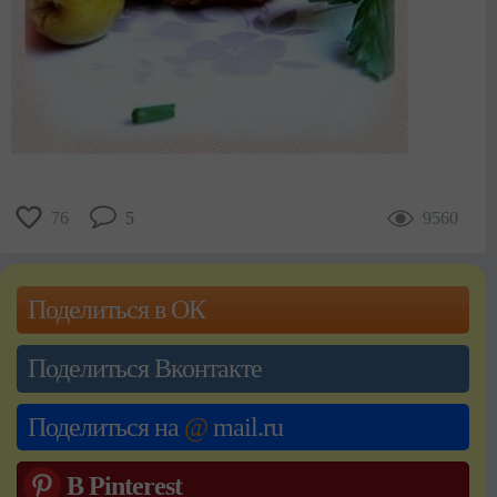
76
5
9560
Поделиться в ОК
Поделиться Вконтакте
Поделиться на
@
mail.ru
В Pinterest