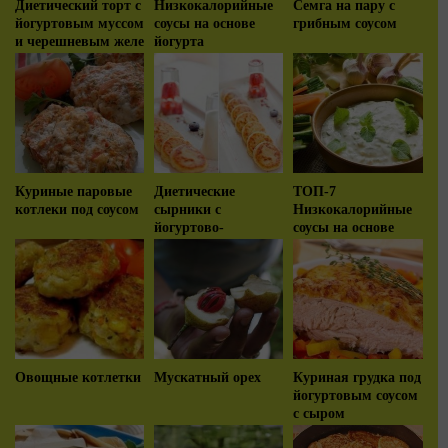
Диетический торт с
Низкокалорийные
Семга на пару с
йогуртовым муссом
соусы на основе
грибным соусом
и черешневым желе
йогурта
Куриные паровые
Диетические
ТОП-7
котлеки под соусом
сырники с
Низкокалорийные
йогуртово-
соусы на основе
лимонным соусом
йогурта
Овощные котлетки
Мускатный орех
Куриная грудка под
йогуртовым соусом
с сыром