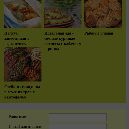
Палтус,
Идеальная еда -
Рыбные оладьи
запеченный в
сочные куриные
пергаменте.
котлеты с кабачком
и рисом
Стейк из говядины
в соусе из трав с
картофелем.
Ваше имя:
E-mail для ответов: