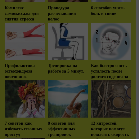
Комплекс
Процедура
6 способов унять
самомассажа для
расчесывания
боль в спине
снятия стресса
волос
Профилактика
Тренировка на
Как быстро снять
остеохондроза
работе за 5 минут.
усталость после
пояснично-
долгого сидения за
крестцового отдела
компьютером?
позвоночника
7 советов как
8 советов для
12 хитростей,
избежать сезонных
эффективных
которые помогут
простуд
тренировок
повысить скорость