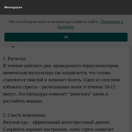
Мегаздоров
Новые материалы от 07 июня
Мы используем куки и метрики для работы сайта.
Подробнее в
Политике
.
14 способов быстро снять
ОК
стресс.
1. Расческа.
В течение рабочего дня, проведенного перед монитором,
мимическая мускулатура так напрягается, что голова
становится тяжелой и начинает болеть. Один из способов
избежать стресса – расчесывание волос в течение 10-15
минут. Эта процедура помогает “разогнать” кровь и
расслабить мышцы.
2. Съесть мороженое.
Вкусная еда – эффективный антистрессовый допинг.
Сохранить хорошее настроение, снять стресс помогает