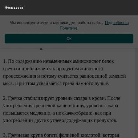
Мегаздоров
Новые материалы от 30 марта
Мы используем куки и метрики для работы сайта.
Подробнее в
Политике
.
Пять интересных фактов о
ОК
пользе гречки
1. По содержанию незаменимых аминокислот белок
гречихи приближается к продуктам животного
происхождения и потому считается равноценной заменой
мяса. При этом усваивается греча намного лучше.
2. Гречка стабилизирует уровень сахара в крови. После
употребления гречневой каши в пищу, уровень сахара
повышается медленно, а не скачкообразно, как при
употреблении других углеводсодержащих продуктов.
3. Гречневая крупа богата фолиевой кислотой, которая