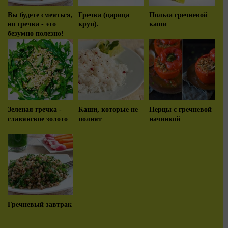
Вы будете смеяться,
Гречка (царица
Польза гречневой
но гречка - это
круп).
каши
безумно полезно!
Только надо знать,
как ее готовить.
Зеленая гречка -
Каши, которые не
Перцы с гречневой
славянское золото
полнят
начинкой
Гречневый завтрак