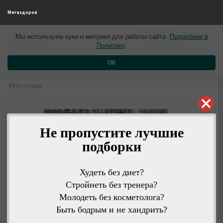
Мегаздоров
0
0
ольга
Мы используем куки и метрики для работы сайта.
Подробнее в
5 месяцев назад
Политике
.
Рейтинг
Репутация
ОК
Профиль
Репутация
Не пропустите лучшие
подборки
Худеть без диет?
Стройнеть без тренера?
Молодеть без косметолога?
Быть бодрым и не хандрить?