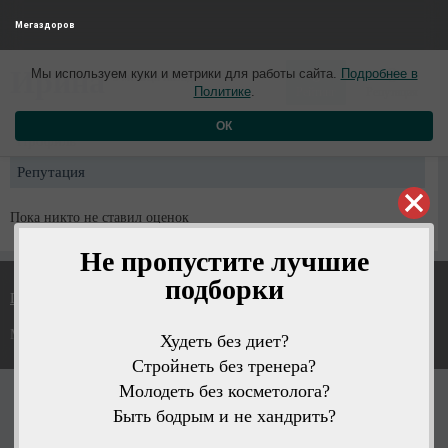
Мегаздоров
0
0
Ирина
Мы используем куки и метрики для работы сайта.
Подробнее в
3 месяца назад
Политике
.
Рейтинг
Репутация
ОК
Профиль
Репутация
Пока никто не ставил оценок
Не пропустите лучшие
подборки
Политика конфиденциальности
Мегаздоров © 2026
Худеть без диет?
Стройнеть без тренера?
Молодеть без косметолога?
Быть бодрым и не хандрить?