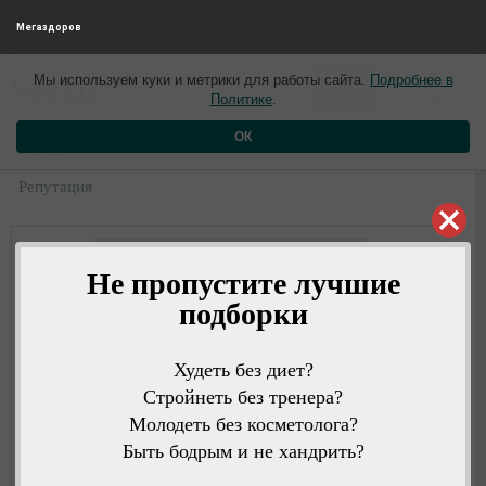
Мегаздоров
0
0
Serzh
Мы используем куки и метрики для работы сайта.
Подробнее в
1 день назад
Политике
.
Рейтинг
Репутация
ОК
Профиль
Репутация
Не пропустите лучшие
подборки
Худеть без диет?
Стройнеть без тренера?
Молодеть без косметолога?
Быть бодрым и не хандрить?