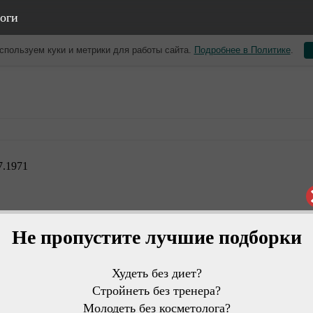
оги
спользуем куки и метрики для работы сайта.
Подробнее в Политике
.
7.1971
Не пропустите лучшие подборки
Худеть без диет?
Стройнеть без тренера?
Молодеть без косметолога?