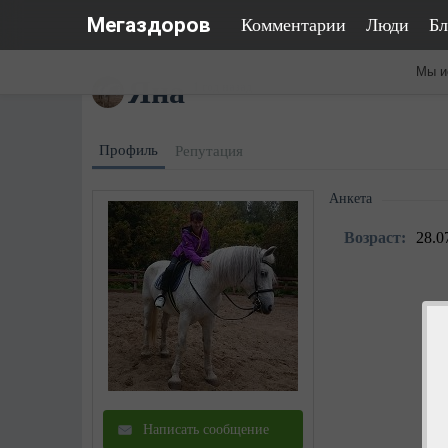
Мегаздоров
Комментарии
Люди
Бл
Мы и
Яна
1 год назад
Профиль
Репутация
Анкета
Возраст:
28.0
Написать сообщение