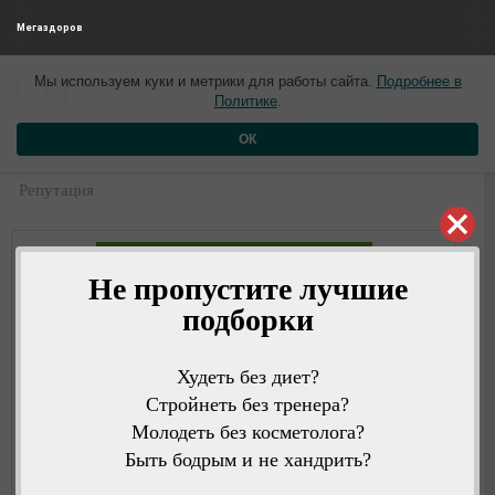
Мегаздоров
0
0
Раиса
Мы используем куки и метрики для работы сайта.
Подробнее в
4 года назад
Политике
.
Рейтинг
Репутация
ОК
Профиль
Репутация
Не пропустите лучшие
подборки
Худеть без диет?
Стройнеть без тренера?
Молодеть без косметолога?
Быть бодрым и не хандрить?