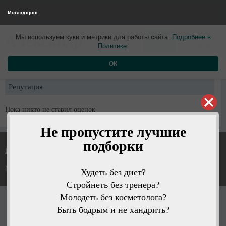
Мегаздоров
0
0
Александр
Мы используем куки и метрики для работы сайта.
Подробнее в
5 лет назад
Политике
.
Рейтинг
Репутация
ОК
Профиль
Репутация
Пока никто не ставил оценок
Не пропустите лучшие
подборки
Политика конфиденциальности
Мегаздоров © 2026
Худеть без диет?
Стройнеть без тренера?
Молодеть без косметолога?
Быть бодрым и не хандрить?