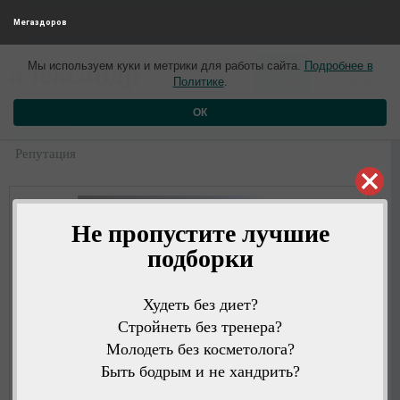
Мегаздоров
0
0
александр
Мы используем куки и метрики для работы сайта.
Подробнее в
1 год назад
Политике
.
Рейтинг
Репутация
ОК
Профиль
Репутация
Не пропустите лучшие
подборки
Худеть без диет?
Стройнеть без тренера?
Молодеть без косметолога?
Быть бодрым и не хандрить?