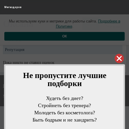
Мегаздоров
0
0
Оксана
Мы используем куки и метрики для работы сайта.
Подробнее в
4 года назад
Политике
.
Рейтинг
Репутация
ОК
Профиль
Репутация
Пока никто не ставил оценок
Не пропустите лучшие
подборки
Политика конфиденциальности
Мегаздоров © 2026
Худеть без диет?
Стройнеть без тренера?
Молодеть без косметолога?
Быть бодрым и не хандрить?