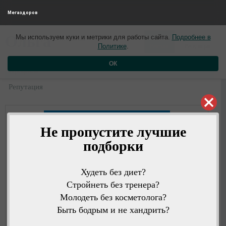
Мегаздоров
0
0
Ольга
Мы используем куки и метрики для работы сайта.
Подробнее в
5 лет назад
Политике
.
Рейтинг
Репутация
ОК
Профиль
Репутация
Не пропустите лучшие
подборки
Худеть без диет?
Стройнеть без тренера?
Молодеть без косметолога?
Быть бодрым и не хандрить?