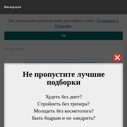
Мегаздоров
0
0
Наталья
Мы используем куки и метрики для работы сайта.
Подробнее в
1 год назад
Политике
.
Рейтинг
Репутация
ОК
Профиль
Репутация
Не пропустите лучшие
подборки
Худеть без диет?
Стройнеть без тренера?
Молодеть без косметолога?
Быть бодрым и не хандрить?