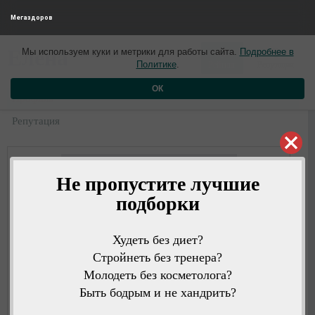
Мегаздоров
0
0
Елена
Мы используем куки и метрики для работы сайта.
Подробнее в
3 года назад
Политике
.
Рейтинг
Репутация
ОК
Профиль
Репутация
Не пропустите лучшие
подборки
Худеть без диет?
Стройнеть без тренера?
Молодеть без косметолога?
Быть бодрым и не хандрить?