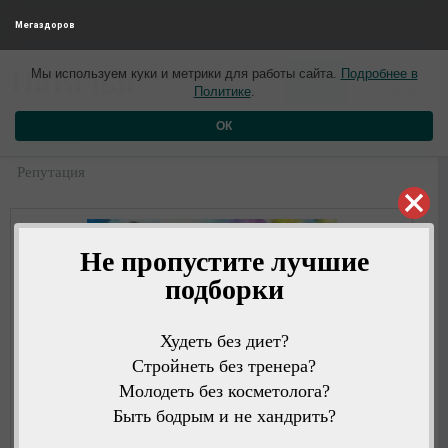
Мегаздоров
0
0
Наталья
Мы используем куки и метрики для работы сайта.
Подробнее в
4 года назад
Политике
.
Рейтинг
Репутация
ОК
Профиль
Репутация
Не пропустите лучшие
подборки
Худеть без диет?
Стройнеть без тренера?
Молодеть без косметолога?
Быть бодрым и не хандрить?