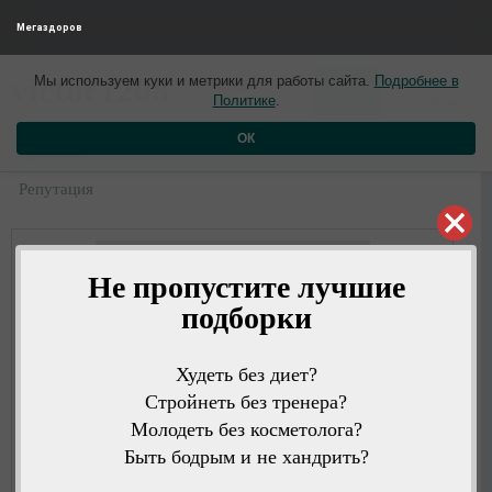
Мегаздоров
0
0
victor1208
Мы используем куки и метрики для работы сайта.
Подробнее в
9 лет назад
Политике
.
Рейтинг
Репутация
ОК
Профиль
Репутация
Не пропустите лучшие
подборки
Худеть без диет?
Стройнеть без тренера?
Молодеть без косметолога?
Быть бодрым и не хандрить?