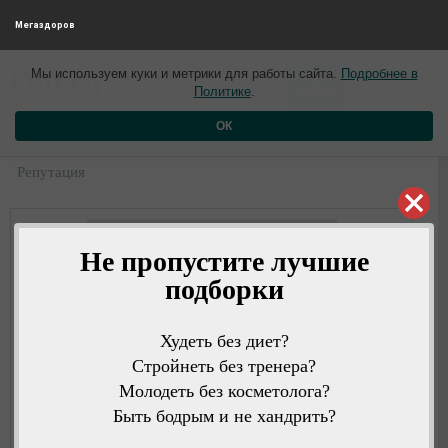
Мегаздоров
0
0
Ольга
Мы используем куки и метрики для работы сайта.
Подробнее в
5 лет назад
Политике
.
Рейтинг
Репутация
ОК
Профиль
Репутация
Не пропустите лучшие
подборки
Худеть без диет?
Стройнеть без тренера?
Молодеть без косметолога?
Быть бодрым и не хандрить?