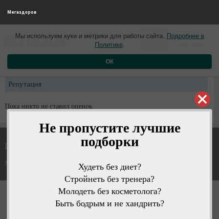
Мегаздоров
0
0
Наталья
Мы используем куки и метрики для работы сайта.
Подробнее в
5 лет назад
Политике
.
Рейтинг
Репутация
ОК
Профиль
Репутация
Пока никто не ставил оценок
Не пропустите лучшие
подборки
Политика конфиденциальности
Мегаздоров © 2026
Худеть без диет?
Стройнеть без тренера?
Молодеть без косметолога?
Быть бодрым и не хандрить?