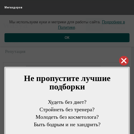
Мегаздоров
0
0
wasya
Мы используем куки и метрики для работы сайта.
Подробнее в
9 лет назад
Политике
.
Рейтинг
Репутация
ОК
Профиль
Репутация
Не пропустите лучшие
подборки
Худеть без диет?
Стройнеть без тренера?
Молодеть без косметолога?
Быть бодрым и не хандрить?