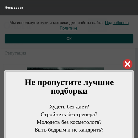
Мегаздоров
0
0
Ольга
Мы используем куки и метрики для работы сайта.
Подробнее в
9 месяцев назад
Политике
.
Рейтинг
Репутация
ОК
Профиль
Репутация
Не пропустите лучшие
подборки
Худеть без диет?
Стройнеть без тренера?
Молодеть без косметолога?
Быть бодрым и не хандрить?