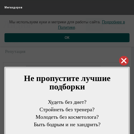
Мегаздоров
0
0
Лидия
Мы используем куки и метрики для работы сайта.
Подробнее в
8 часов назад
Политике
.
Рейтинг
Репутация
ОК
Профиль
Репутация
Не пропустите лучшие
подборки
Худеть без диет?
Стройнеть без тренера?
Молодеть без косметолога?
Быть бодрым и не хандрить?