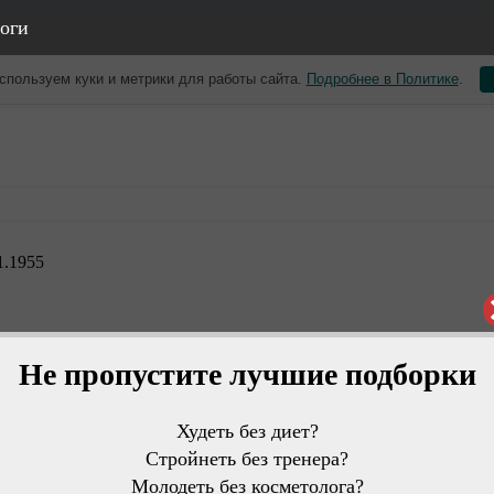
оги
спользуем куки и метрики для работы сайта.
Подробнее в Политике
.
1.1955
Не пропустите лучшие подборки
Худеть без диет?
Стройнеть без тренера?
Молодеть без косметолога?