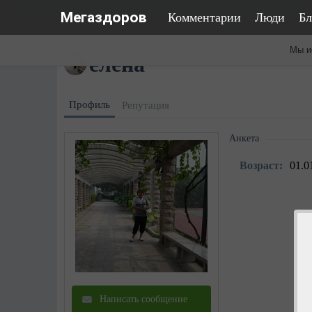
Мегаздоров
Комментарии
Люди
Бл
Мы и
елена
11 дней назад
Профиль
Репутация
Анкета
Возраст:
01.0
Написать сообщение