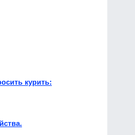
осить курить:
йства.