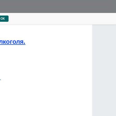
ОК
лкоголя.
.