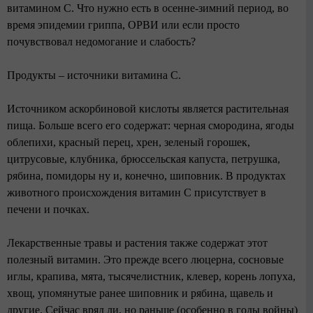
витамином С. Что нужно есть в осенне-зимний период, во
время эпидемии гриппа, ОРВИ или если просто
почувствовал недомогание и слабость?
Продукты – источники витамина С.
Источником аскорбиновой кислоты является растительная
пища. Больше всего его содержат: черная смородина, ягоды
облепихи, красный перец, хрен, зеленый горошек,
цитрусовые, клубника, брюссельская капуста, петрушка,
рябина, помидоры ну и, конечно, шиповник. В продуктах
животного происхождения витамин С присутствует в
печени и почках.
Лекарственные травы и растения также содержат этот
полезный витамин. Это прежде всего люцерна, сосновые
иглы, крапива, мята, тысячелистник, клевер, корень лопуха,
хвощ, упомянутые ранее шиповник и рябина, щавель и
другие. Сейчас вряд ли, но раньше (особенно в годы войны)