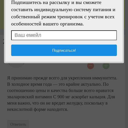
Подпишитесь на рассылку и вы сможете
составить индивидуальную систему питания и
собственный режим тренировок с учетом всех
особенностей вашего организма.
2 комментария
Клава
#
2025-11-11 12:42:06
Я принимаю прежде всего для укрепления иммунитета.
В холодное время года — это крайне актуально. По
соотношению цены и качества больше всего нравится
эваларовский витамин С 900 мг аскорбат кальция. Для
меня важно, что он не вредит желудку, поскольку в
некислотной форме находится.
Ответить