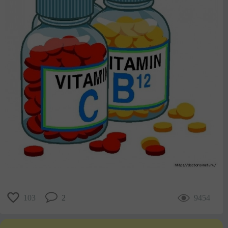
103
2
9454