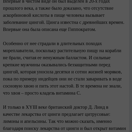
Впервые в чистом виде он был выделен в 20-х годах
прошлого века, а также было доказано, что отсутствие
аскорбиновой кислоты в пище человека вызывает
заболевание цингой. Цинга известна с древнейших времен.
Впервые она была описана еще Гиппократом.
Особенно от нее страдали в длительных походах
мореплаватели, поскольку растительную пищу на корабли
не брали, считая ее ненужным балластом. И сильные
крепкие мужчины оказывались беззащитными перед
цингой, которая уносила десятки и сотни жизней моряков,
пока по примеру индейцев они не стали заваривать в воде
сосновую хвою и пить этот настой. В те времена не знали,
что хвоя – просто кладезь витамина С.
И только в XYIII веке британский доктор Д. Линд в
качестве лекарства от цинги предлагает цитрусовые:
лимоны и апельсины. Так что можно сказать, именно
благодаря поиску лекарства от цинги и был открыт витамин