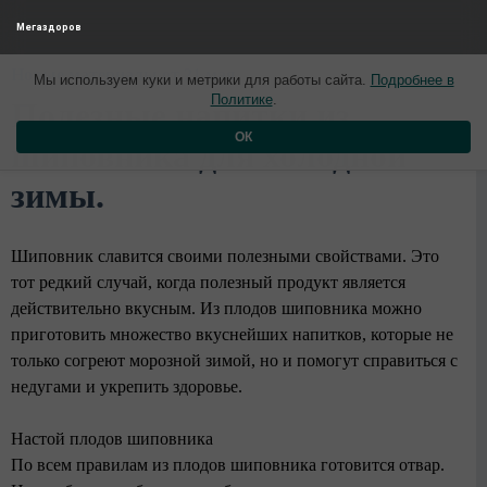
Мегаздоров
Новые материалы от 21 мая
Мы используем куки и метрики для работы сайта.
Подробнее в
Политике
.
Полезные напитки из
ОК
шиповника для холодной
зимы.
Шиповник славится своими полезными свойствами. Это
тот редкий случай, когда полезный продукт является
действительно вкусным. Из плодов шиповника можно
приготовить множество вкуснейших напитков, которые не
только согреют морозной зимой, но и помогут справиться с
недугами и укрепить здоровье.
Настой плодов шиповника
По всем правилам из плодов шиповника готовится отвар.