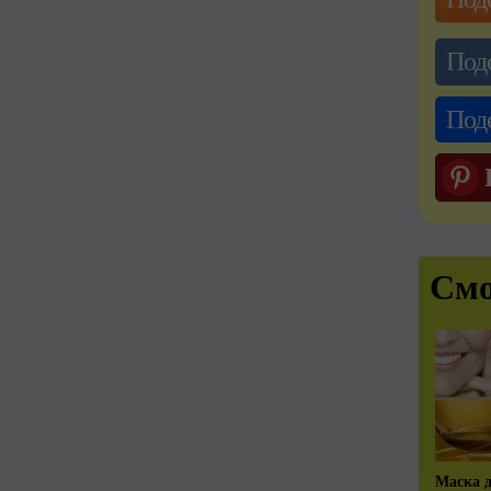
Под
Под
Смо
Маска д