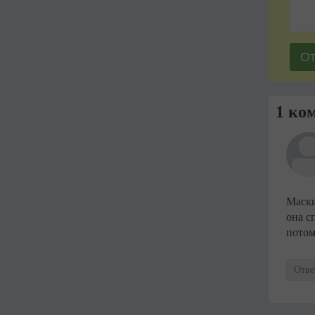
1 ко
Маски
она с
потом
Отве