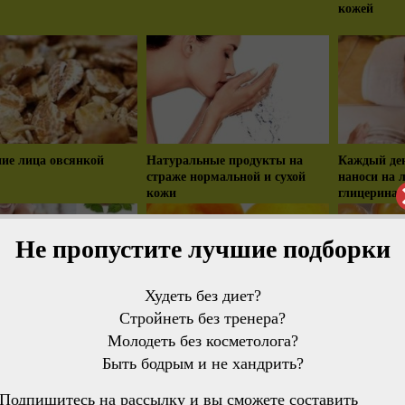
кожей
ие лица овсянкой
Натуральные продукты на
Каждый день
страже нормальной и сухой
наноси на 
кожи
глицерина 
Не пропустите лучшие подборки
Худеть без диет?
Стройнеть без тренера?
ожа на локтях. Решаем
Персиковое масло для ухода за
Что дают 
Молодеть без косметолога?
у легко
лицом
вашим вол
Быть бодрым и не хандрить?
Подпишитесь на рассылку и вы сможете составить