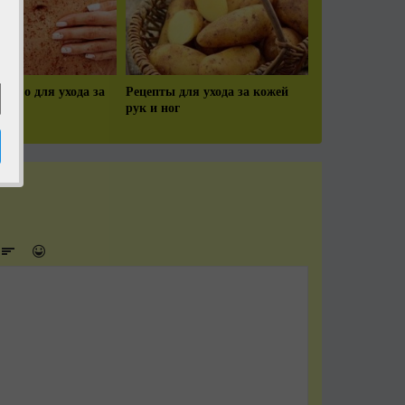
дство для ухода за
Рецепты для ухода за кожей
!
рук и ног