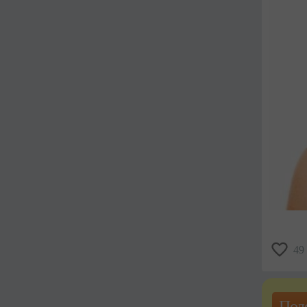
49
Под