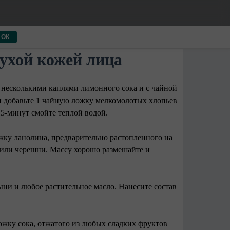
ОК
сухой кожей лица
с несколькими каплями лимонного сока и с чайной
и добавьте 1 чайную ложку мелкомолотых хлопьев
15-минут смойте теплой водой.
ожку ланолина, предварительно растопленного на
и или черешни. Массу хорошо размешайте и
ыни и любое растительное масло. Нанесите состав
ложку сока, отжатого из любых сладких фруктов