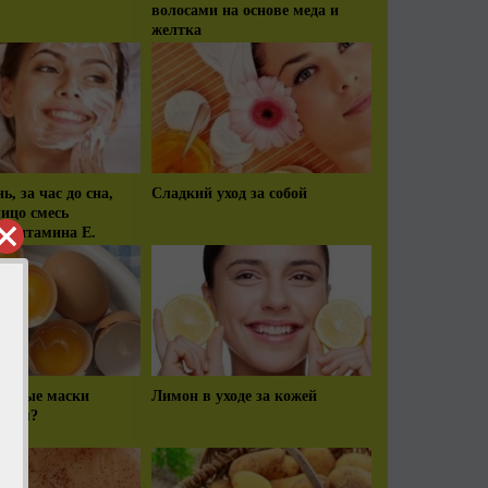
волосами на основе меда и
желтка
, за час до сна,
Сладкий уход за собой
лицо смесь
и витамина Е.
яичные маски
Лимон в уходе за кожей
осам?