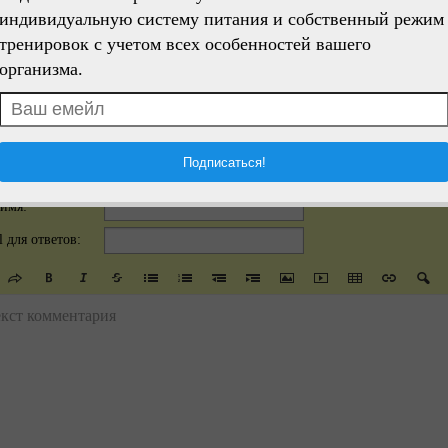
индивидуальную систему питания и собственный режим
тренировок с учетом всех особенностей вашего
организма.
для красивой кожи
10 хитростей по уходу за собой.
Лучшее сре
кожей тела
имя:
l для ответов:
екст комментария