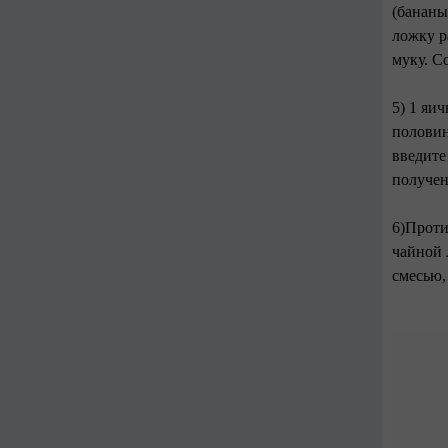
(бананы
ложку р
муку. С
5) 1 яи
половин
введите
получен
6)Проти
чайной 
смесью,