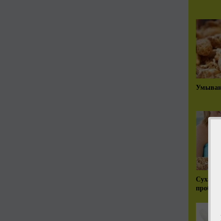
Умыван
Сухая к
проблем