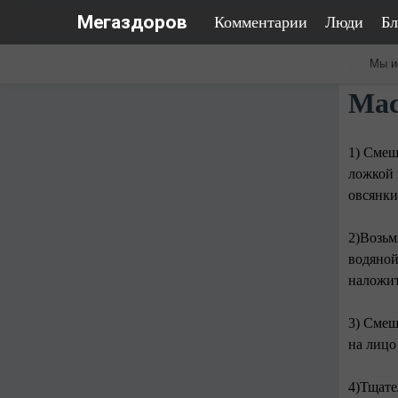
Мегаздоров
Комментарии
Люди
Бл
Мы и
Новые 
Мас
1) Смеш
ложкой 
овсянки
2)Возьм
водяной
наложит
3) Смеш
на лицо
4)Тщате