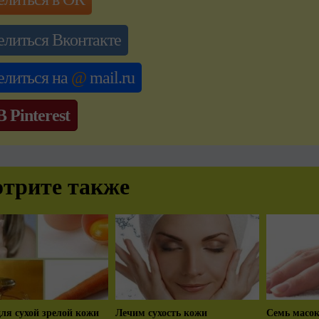
елиться Вконтакте
елиться на
@
mail.ru
В Pinterest
трите также
ля сухой зрелой кожи
Лечим сухость кожи
Семь масок