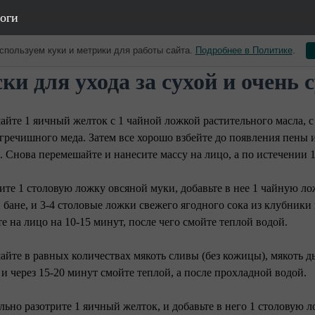
оги
спользуем куки и метрики для работы сайта.
Подробнее в Политике
.
материалы от 08 августа
ки для ухода за сухой и очень 
айте 1 яичный желток с 1 чайной ложкой растительного масла, 
гречишного меда. Затем все хорошо взбейте до появления пены 
. Снова перемешайте и нанесите массу на лицо, а по истечении 
ите 1 столовую ложку овсяной муки, добавьте в нее 1 чайную л
 бане, и 3-4 столовые ложки свежего ягодного сока из клубник
е на лицо на 10-15 минут, после чего смойте теплой водой.
айте в равных количествах мякоть сливы (без кожицы), мякоть д
 и через 15-20 минут смойте теплой, а после прохладной водой.
льно разотрите 1 яичный желток, и добавьте в него 1 столовую 