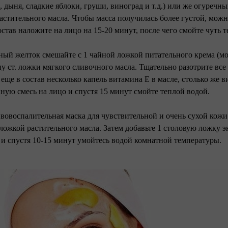
, дыня, сладкие яблоки, груши, виноград и т.д.) или же огуречн
астительного масла. Чтобы масса получилась более густой, мож
остав наложите на лицо на 15-20 минут, после чего смойте чуть 
чный желток смешайте с 1 чайной ложкой питательного крема (мо
у ст. ложки мягкого сливочного масла. Тщательно разотрите все 
 еще в состав несколько капель витамина Е в масле, столько же 
ную смесь на лицо и спустя 15 минут смойте теплой водой.
вовоспалительная маска для чувствительной и очень сухой кожи 
ложкой растительного масла. Затем добавьте 1 столовую ложку 
 и спустя 10-15 минут умойтесь водой комнатной температуры.